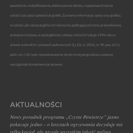
powielania, modyfikowania, dokonywania obrotu, rozpowszechniania
całości lub części opisów lub grafiki. Zarówno informacje, opisy oraz grafika,
w całości, jak i poszczególne ich elementy podlegają ochronie przewidzianej
przepisami prawa, w szczególności ustawy z dnia 04 lutego 1994 roku o
prawie autorskim i prawach pokrewnych (t.j. Dz. U. 2006, nr 90, poz. 631 z
późn. zm.). W razie niezastosowania się do niniejszego zakazu zostaną
wyciągnięte konsekwencje prawne.
AKTUALNOŚCI
Nowy poradnik programu „Czyste Powietrze” jasno
pokazuje jedno – o kosztach ogrzewania decyduje nie
tylko kocioł, ale przede wszystkim jakość paliwa.