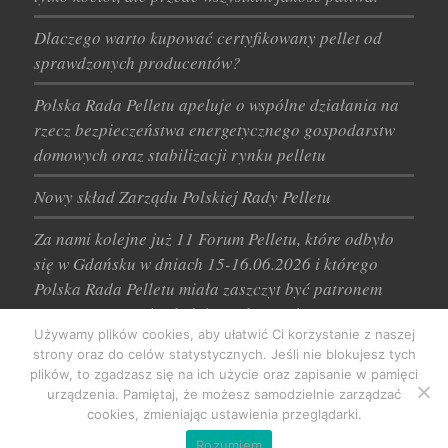
Dlaczego warto kupować certyfikowany pellet od
sprawdzonych producentów?
Polska Rada Pelletu apeluje o wspólne działania na
rzecz bezpieczeństwa energetycznego gospodarstw
domowych oraz stabilizacji rynku pelletu
Nowy skład Zarządu Polskiej Rady Pelletu
Za nami kolejne już 11 Forum Pelletu, które odbyło
się w Gdańsku w dniach 15-16.06.2026 i którego
Polska Rada Pelletu miała zaszczyt być patronem
merytorycznym już kolejny rok z rzędu.
Używamy plików cookies, aby ułatwić Ci korzystanie z naszej
strony oraz do celów statystycznych. Jeśli nie blokujesz tych
plików, to zgadzasz się na ich użycie oraz zapisanie w pamięci
urządzenia. Pamiętaj, że możesz samodzielnie zarządzać
cookies, zmieniając ustawienia przeglądarki.
Rozumiem
© Copyright - Polska Rada Pelletu